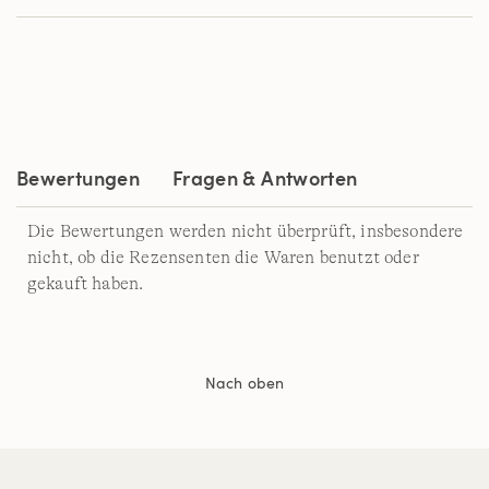
der
Bewertung.
Read
a
Review.
Link
auf
derselben
Seite.
Bewertungen
Fragen & Antworten
Die Bewertungen werden nicht überprüft, insbesondere
nicht, ob die Rezensenten die Waren benutzt oder
gekauft haben.
Nach oben