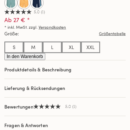
5.0
(1)
5.0
Ab 27 € *
von
5
* inkl. MwSt. zzgl.
Versandkosten
Sternen,
Durchschnittswert
Größe
Größentabelle
der
Bewertung.
Read
S
M
L
XL
XXL
a
Review.
In den Warenkorb
Link
auf
Produktdetails & Beschreibung
derselben
Seite.
Lieferung & Rücksendungen
Bewertungen
5.0
(1)
5.0
von
5
Sternen,
Fragen & Antworten
Durchschnittswert