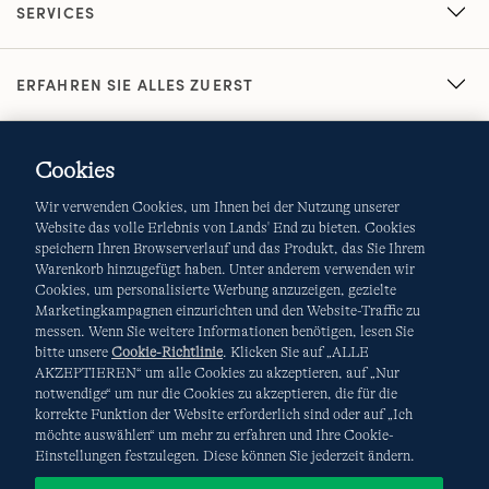
SERVICES
ERFAHREN SIE ALLES ZUERST
Cookies
Wir verwenden Cookies, um Ihnen bei der Nutzung unserer
Website das volle Erlebnis von Lands' End zu bieten. Cookies
speichern Ihren Browserverlauf und das Produkt, das Sie Ihrem
Warenkorb hinzugefügt haben. Unter anderem verwenden wir
AGB
Datenschutz & Sicherheit
Cookies, um personalisierte Werbung anzuzeigen, gezielte
Marketingkampagnen einzurichten und den Website-Traffic zu
Cookies
-
Ich möchte auswählen
Site Map
messen. Wenn Sie weitere Informationen benötigen, lesen Sie
bitte unsere
Cookie-Richtlinie
. Klicken Sie auf „ALLE
Internationale Websites
AKZEPTIEREN“ um alle Cookies zu akzeptieren, auf „Nur
notwendige“ um nur die Cookies zu akzeptieren, die für die
korrekte Funktion der Website erforderlich sind oder auf „Ich
Diese Website ist durch reCAPTCHA geschützt. Es gelten die
möchte auswählen“ um mehr zu erfahren und Ihre Cookie-
Datenschutzerklärung
und
Nutzungsbedingungen
von
Einstellungen festzulegen. Diese können Sie jederzeit ändern.
Google.