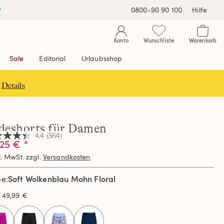
0800-90 90 100
Hilfe
Konto
Wunschliste
Warenkorb
Sale
Editorial
Urlaubsshop
Details
deshorts für Damen
4.4
(564)
25 € *
l. MwSt. zzgl.
Versandkosten
nen,
hschnittswert
Soft Wolkenblau Mohn Floral
be
ertung.
s
49,99 €
d
ews.