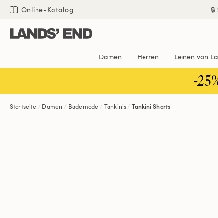
Direkt
Direkt
Direkt

Online-Katalog
zum
zur
zur
Inhalt
Navigation
Suche
Damen
Herren
Leinen von L
-25
Startseite
Damen
Bademode
Tankinis
Tankini Shorts