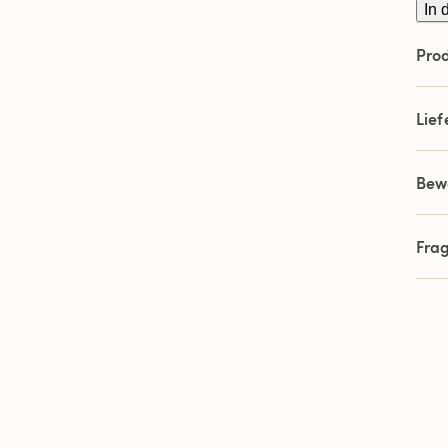
In 
Prod
Lie
Bew
Fra