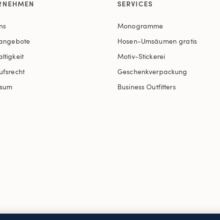
RNEHMEN
SERVICES
ns
Monogramme
nangebote
Hosen-Umsäumen gratis
ltigkeit
Motiv-Stickerei
ufsrecht
Geschenkverpackung
ssum
Business Outfitters