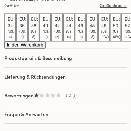
Durchschnittswert
Größe
Größentabelle
der
Bewertung.
EU:
EU:
EU:
EU:
EU:
EU:
EU:
EU:
EU:
EU:
EU
Read
a
34
36
38
40
42
44
46
48
48
50
52
Review.
(US:
(US:
(US:
(US:
(US:
(US:
(US:
(US:
(US:
(US:
(US:
Link
4)
6)
8)
10)
12)
14)
16)
18)
16W)
18W)
20W
auf
derselben
In den Warenkorb
Seite.
Produktdetails & Beschreibung
Lieferung & Rücksendungen
Bewertungen
1.0
(1)
1.0
von
5
Sternen,
Fragen & Antworten
Durchschnittswert
der
Bewertung.
Read