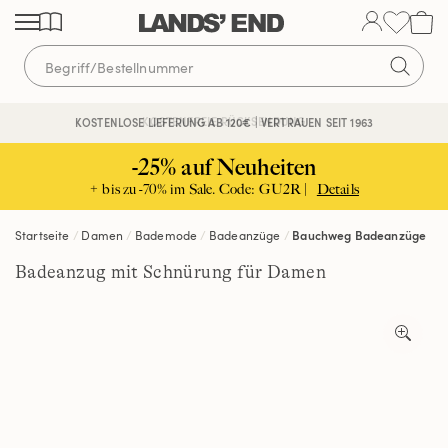
Direkt
Direkt
Direkt
zum
zur
zur
Inhalt
Navigation
Suche
KOSTENFREIE RÜCKSENDUNG
KOSTENLOSE LIEFERUNG AB 120€ | VERTRAUEN SEIT 1963
-25% auf Neuheiten
+ bis zu -70% im Sale. Code: GU2R |
Details
Startseite
Damen
Bademode
Badeanzüge
Bauchweg Badeanzüge
Badeanzug mit Schnürung für Damen