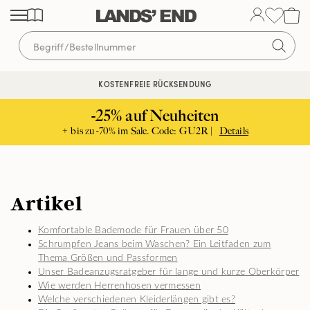
Direkt
Direkt
Direkt
zum
zur
zur
Inhalt
Navigation
Suche
KOSTENFREIE RÜCKSENDUNG
-25% auf Neuheiten
+ bis zu -70% im Sale. Code: GU2R |
Details
Artikel
Komfortable Bademode für Frauen über 50
Schrumpfen Jeans beim Waschen? Ein Leitfaden zum
Thema Größen und Passformen
Unser Badeanzugsratgeber für lange und kurze Oberkörper
Wie werden Herrenhosen vermessen
Welche verschiedenen Kleiderlängen gibt es?