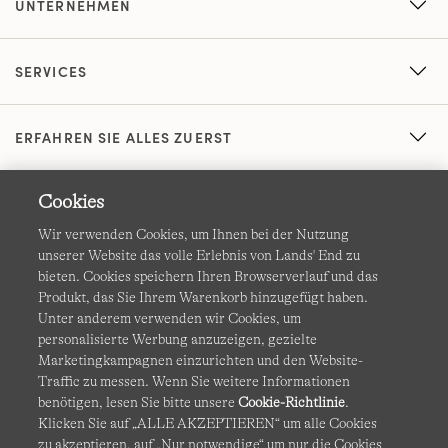
UNTERNEHMEN
SERVICES
ERFAHREN SIE ALLES ZUERST
Cookies
Wir verwenden Cookies, um Ihnen bei der Nutzung
unserer Website das volle Erlebnis von Lands' End zu
bieten. Cookies speichern Ihren Browserverlauf und das
Produkt, das Sie Ihrem Warenkorb hinzugefügt haben.
AGB
Datenschutz & Sicherheit
Unter anderem verwenden wir Cookies, um
personalisierte Werbung anzuzeigen, gezielte
Cookies
-
Ich möchte auswählen
Barrierefreiheit
Marketingkampagnen einzurichten und den Website-
Traffic zu messen. Wenn Sie weitere Informationen
Site Map
Internationale Websites
benötigen, lesen Sie bitte unsere
Cookie-Richtlinie
.
Klicken Sie auf „ALLE AKZEPTIEREN“ um alle Cookies
zu akzeptieren, auf „Nur notwendige“ um nur die Cookies