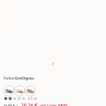
/
Grafitgrau
Farbe
selected
2.0
(2)
2.0
26,24 €
von
6A3G
mit Code
:
34,99 € *