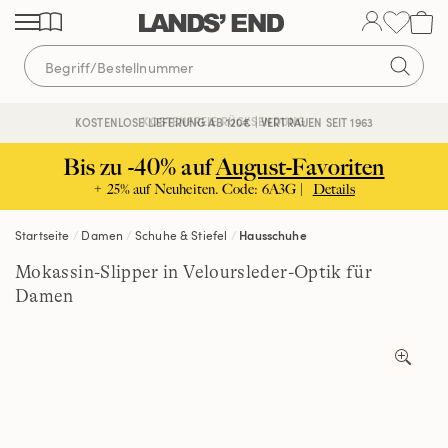
Direkt
Direkt
Direkt
zum
zur
zur
Inhalt
Navigation
Suche
KOSTENFREIE RÜCKSENDUNG
KOSTENLOSE LIEFERUNG AB 120€ | VERTRAUEN SEIT 1963
Bis zu -40% auf
August-Favoriten
+ 25% auf Neuheiten. Code: 6A3G |
Details
Startseite
Damen
Schuhe & Stiefel
Hausschuhe
Mokassin-Slipper in Veloursleder-Optik für
Damen