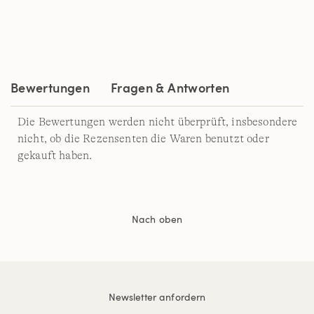
2
Reviews.
Link
auf
derselben
Seite.
Bewertungen
Fragen & Antworten
Die Bewertungen werden nicht überprüft, insbesondere
nicht, ob die Rezensenten die Waren benutzt oder
gekauft haben.
Nach oben
Newsletter anfordern