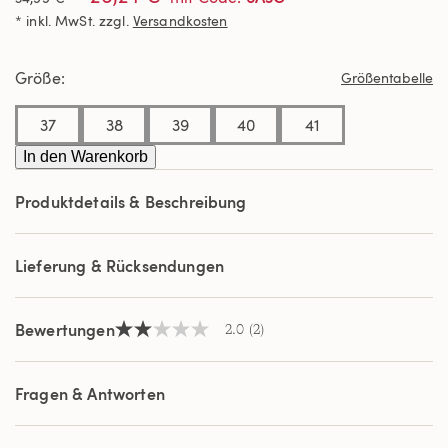
5
* inkl. MwSt. zzgl.
Versandkosten
Sternen,
Durchschnittswert
der
Bewertung.
Größe
Größentabelle
Read
2
Reviews.
37
38
39
40
41
Link
auf
In den Warenkorb
derselben
Seite.
Produktdetails & Beschreibung
Lieferung & Rücksendungen
Bewertungen
2.0
(2)
2.0
von
5
Sternen,
Fragen & Antworten
Durchschnittswert
der
Bewertung.
Read