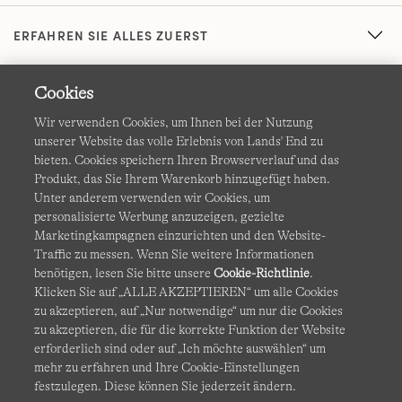
ERFAHREN SIE ALLES ZUERST
Cookies
Wir verwenden Cookies, um Ihnen bei der Nutzung
unserer Website das volle Erlebnis von Lands' End zu
bieten. Cookies speichern Ihren Browserverlauf und das
Produkt, das Sie Ihrem Warenkorb hinzugefügt haben.
AGB
Datenschutz & Sicherheit
Unter anderem verwenden wir Cookies, um
personalisierte Werbung anzuzeigen, gezielte
Cookies
-
Ich möchte auswählen
Barrierefreiheit
Marketingkampagnen einzurichten und den Website-
Traffic zu messen. Wenn Sie weitere Informationen
Site Map
Internationale Websites
benötigen, lesen Sie bitte unsere
Cookie-Richtlinie
.
Klicken Sie auf „ALLE AKZEPTIEREN“ um alle Cookies
zu akzeptieren, auf „Nur notwendige“ um nur die Cookies
Diese Website ist durch reCAPTCHA geschützt. Es gelten die
zu akzeptieren, die für die korrekte Funktion der Website
Datenschutzerklärung
und
Nutzungsbedingungen
von
erforderlich sind oder auf „Ich möchte auswählen“ um
Google.
mehr zu erfahren und Ihre Cookie-Einstellungen
festzulegen. Diese können Sie jederzeit ändern.