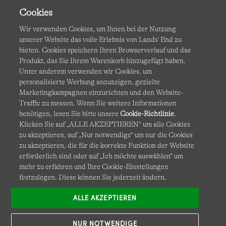
Cookies
Wir verwenden Cookies, um Ihnen bei der Nutzung
unserer Website das volle Erlebnis von Lands' End zu
bieten. Cookies speichern Ihren Browserverlauf und das
Produkt, das Sie Ihrem Warenkorb hinzugefügt haben.
AGB
Datenschutz & Sicherheit
Unter anderem verwenden wir Cookies, um
personalisierte Werbung anzuzeigen, gezielte
Cookies
-
Ich möchte auswählen
Barrierefreiheit
Marketingkampagnen einzurichten und den Website-
Traffic zu messen. Wenn Sie weitere Informationen
Site Map
Internationale Websites
benötigen, lesen Sie bitte unsere
Cookie-Richtlinie
.
Klicken Sie auf „ALLE AKZEPTIEREN“ um alle Cookies
zu akzeptieren, auf „Nur notwendige“ um nur die Cookies
Diese Website ist durch reCAPTCHA geschützt. Es gelten die
zu akzeptieren, die für die korrekte Funktion der Website
Datenschutzerklärung
und
Nutzungsbedingungen
von
erforderlich sind oder auf „Ich möchte auswählen“ um
Google.
mehr zu erfahren und Ihre Cookie-Einstellungen
festzulegen. Diese können Sie jederzeit ändern.
ALLE AKZEPTIEREN
NUR NOTWENDIGE