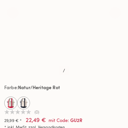
/
Natur/Heritage Rot
Farbe
selected
(0)
Kein
22,49 €
Beurteilungswert
GU2R
mit Code
:
29,99 € *
Link
* inkl. MwSt. zzgl.
Versandkosten
auf