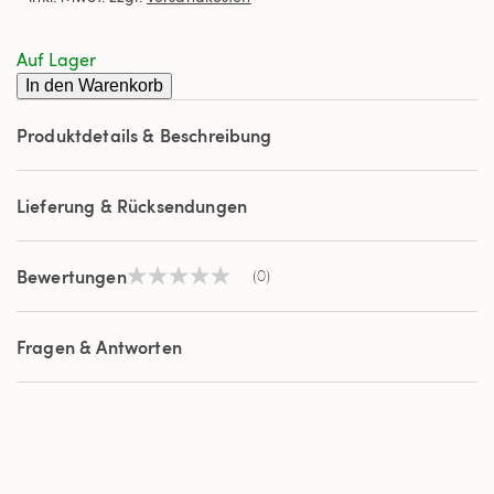
derselben
Seite.
Auf Lager
In den Warenkorb
Produktdetails & Beschreibung
Lieferung & Rücksendungen
Bewertungen
(0)
Kein
Beurteilungswert
Link
auf
Fragen & Antworten
derselben
Seite.