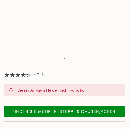
/
4.3
(4)
4.3
von
5
Dieser Artikel ist leider nicht vorrätig
Sternen,
Durchschnittswert
der
Bewertung.
Read
FINDEN SIE MEHR IN 'STEPP- & DAUNENJACKEN'
4
Reviews.
Link
auf