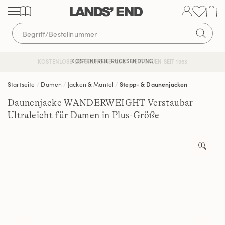
Direkt
Direkt
Direkt
zum
zur
zur
Inhalt
Navigation
Suche
KOSTENFREIE RÜCKSENDUNG
KOSTENLOSE LIEFERUNG AB 120€ | VERTRAUEN SEIT 1963
Startseite
Damen
Jacken & Mäntel
Stepp- & Daunenjacken
Daunenjacke WANDERWEIGHT Verstaubar
Ultraleicht für Damen in Plus-Größe