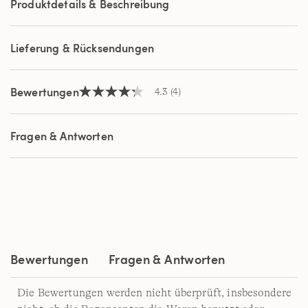
Produktdetails & Beschreibung
derselben
Seite.
Lieferung & Rücksendungen
Bewertungen
4.3
(4)
4.3
von
5
Sternen,
Fragen & Antworten
Durchschnittswert
der
Bewertung.
Read
4
Reviews.
Link
auf
derselben
Seite.
Bewertungen
Fragen & Antworten
Die Bewertungen werden nicht überprüft, insbesondere