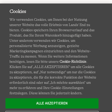
Cookies
Wir verwenden Cookies, um Ihnen bei der Nutzung
unserer Website das volle Erlebnis von Lands' End zu
bieten. Cookies speichern Ihren Browserverlauf und das
Produkt, das Sie Ihrem Warenkorb hinzugefügt haben.
AGB
Datenschutz & Sicherheit
Unter anderem verwenden wir Cookies, um
personalisierte Werbung anzuzeigen, gezielte
Cookies
-
Ich möchte auswählen
Barrierefreiheit
Marketingkampagnen einzurichten und den Website-
Traffic zu messen. Wenn Sie weitere Informationen
Site Map
Internationale Websites
benötigen, lesen Sie bitte unsere
Cookie-Richtlinie
.
Klicken Sie auf „ALLE AKZEPTIEREN“ um alle Cookies
zu akzeptieren, auf „Nur notwendige“ um nur die Cookies
Diese Website ist durch reCAPTCHA geschützt. Es gelten die
zu akzeptieren, die für die korrekte Funktion der Website
Datenschutzerklärung
und
Nutzungsbedingungen
von
erforderlich sind oder auf „Ich möchte auswählen“ um
Google.
mehr zu erfahren und Ihre Cookie-Einstellungen
festzulegen. Diese können Sie jederzeit ändern.
ALLE AKZEPTIEREN