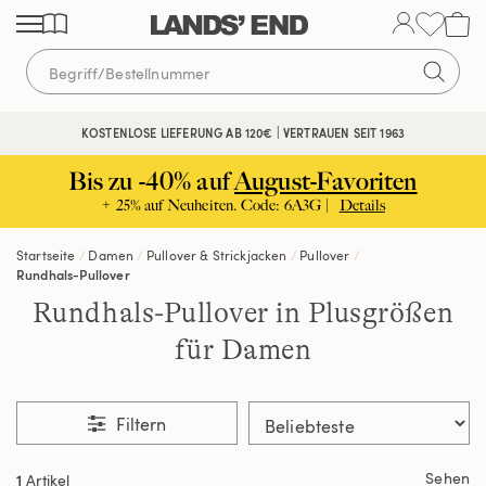
Direkt
Direkt
Direkt
zum
zur
zur
Inhalt
Navigation
Suche
KOSTENLOSE LIEFERUNG AB 120€ | VERTRAUEN SEIT 1963
Bis zu -40% auf
August-Favoriten
+ 25% auf Neuheiten. Code: 6A3G |
Details
Startseite
Damen
Pullover & Strickjacken
Pullover
Rundhals-Pullover
Rundhals-Pullover in Plusgrößen
für Damen
Filtern
Sehen
1
Artikel