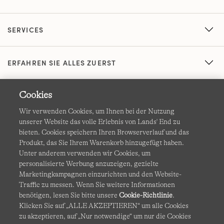
SERVICES
ERFAHREN SIE ALLES ZUERST
Cookies
Wir verwenden Cookies, um Ihnen bei der Nutzung
unserer Website das volle Erlebnis von Lands' End zu
bieten. Cookies speichern Ihren Browserverlauf und das
Produkt, das Sie Ihrem Warenkorb hinzugefügt haben.
AGB
Datenschutz & Sicherheit
Unter anderem verwenden wir Cookies, um
personalisierte Werbung anzuzeigen, gezielte
Cookies
-
Ich möchte auswählen
Barrierefreiheit
Marketingkampagnen einzurichten und den Website-
Traffic zu messen. Wenn Sie weitere Informationen
Site Map
Internationale Websites
benötigen, lesen Sie bitte unsere
Cookie-Richtlinie
.
Klicken Sie auf „ALLE AKZEPTIEREN“ um alle Cookies
zu akzeptieren, auf „Nur notwendige“ um nur die Cookies
Diese Website ist durch reCAPTCHA geschützt. Es gelten die