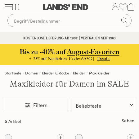
Direkt
Direkt
Direkt
zum
zur
zur
Inhalt
Navigation
Suche
KOSTENLOSE LIEFERUNG AB 120€ | VERTRAUEN SEIT 1963
Bis zu -40% auf
August-Favoriten
+ 25% auf Neuheiten. Code: 6A3G |
Details
Startseite
Damen
Kleider & Röcke
Kleider
Maxikleider
Maxikleider für Damen im SALE
Filtern
Sehen
5
Artikel