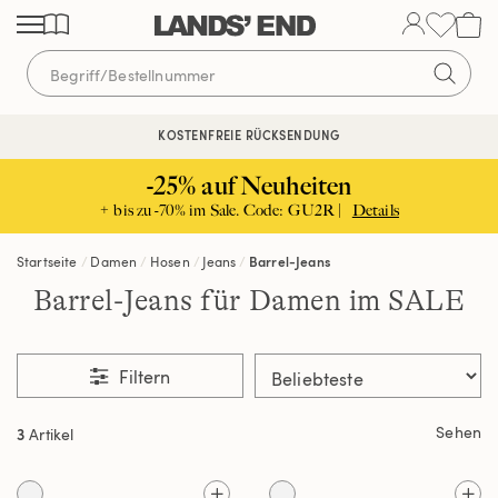
Direkt
Direkt
Direkt
zum
zur
zur
Inhalt
Navigation
Suche
KOSTENFREIE RÜCKSENDUNG
-25% auf Neuheiten
+ bis zu -70% im Sale. Code: GU2R |
Details
Startseite
Damen
Hosen
Jeans
Barrel-Jeans
Barrel-Jeans für Damen im SALE
Filtern
Sehen
3
Artikel