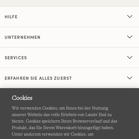
HILFE
UNTERNEHMEN
SERVICES
ERFAHREN SIE ALLES ZUERST
Cookies
Wir verwenden Cookies, um Ihnen bei der Nutzung
unserer Website das volle Erlebnis von Lands' End zu
bieten. Cookies speichern Ihren Browserverlauf und das
Produkt, das Sie Ihrem Warenkorb hinzugefügt haben.
AGB
Datenschutz & Sicherheit
Unter anderem verwenden wir Cookies, um