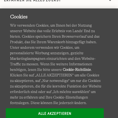
Cookies
Wir verwenden Cookies, um Ihnen bei der Nutzung
unserer Website das volle Erlebnis von Lands' End zu
bieten. Cookies speichern Ihren Browserverlauf und das
Produkt, das Sie Ihrem Warenkorb hinzugefügt haben.
AGB
Datenschutz & Sicherheit
Unter anderem verwenden wir Cookies, um
personalisierte Werbung anzuzeigen, gezielte
Cookies
-
Ich möchte auswählen
Barrierefreiheit
Marketingkampagnen einzurichten und den Website-
Traffic zu messen. Wenn Sie weitere Informationen
Site Map
Internationale Websites
benötigen, lesen Sie bitte unsere
Cookie-Richtlinie
.
Klicken Sie auf „ALLE AKZEPTIEREN“ um alle Cookies
zu akzeptieren, auf „Nur notwendige“ um nur die Cookies
Diese Website ist durch reCAPTCHA geschützt. Es gelten die
zu akzeptieren, die für die korrekte Funktion der Website
Datenschutzerklärung
und
Nutzungsbedingungen
von
erforderlich sind oder auf „Ich möchte auswählen“ um
Google.
mehr zu erfahren und Ihre Cookie-Einstellungen
festzulegen. Diese können Sie jederzeit ändern.
ALLE AKZEPTIEREN