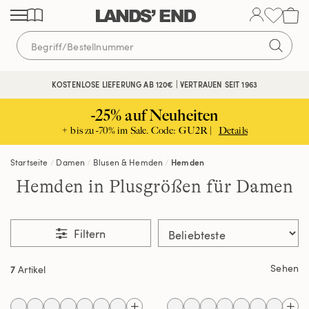
Direkt
Direkt
Direkt
zum
zur
zur
Inhalt
Navigation
Suche
KOSTENLOSE LIEFERUNG AB 120€ | VERTRAUEN SEIT 1963
-25% auf Neuheiten
+ bis zu -70% im Sale. Code: GU2R |
Details
Startseite
Damen
Blusen & Hemden
Hemden
Hemden in Plusgrößen für Damen
Filtern
Sehen
7
Artikel