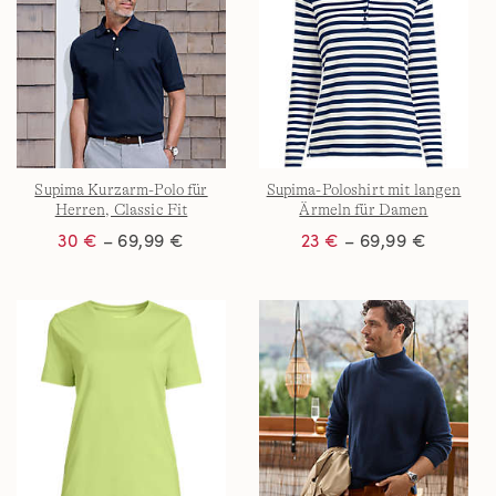
Supima Kurzarm-Polo für
Supima-Poloshirt mit langen
Herren, Classic Fit
Ärmeln für Damen
30 €
– 69,99 €
23 €
– 69,99 €