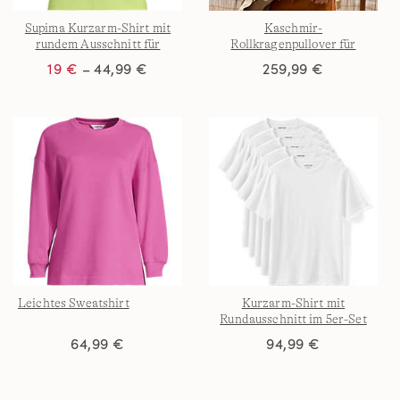
Supima Kurzarm-Shirt mit
Kaschmir-
rundem Ausschnitt für
Rollkragenpullover für
Damen
Herren
19 €
– 44,99 €
259,99 €
Leichtes Sweatshirt
Kurzarm-Shirt mit
Rundausschnitt im 5er-Set
für Herren
64,99 €
94,99 €