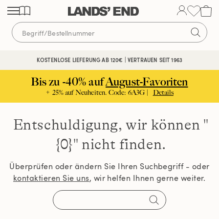
Direkt
Direkt
Direkt
zum
zur
zur
Inhalt
Navigation
Suche
KOSTENLOSE LIEFERUNG AB 120€ | VERTRAUEN SEIT 1963
Bis zu -40% auf
August-Favoriten
+ 25% auf Neuheiten. Code: 6A3G |
Details
Entschuldigung, wir können
"
{0}" nicht finden.
Überprüfen oder ändern Sie Ihren Suchbegriff - oder
kontaktieren Sie uns
, wir helfen Ihnen gerne weiter.