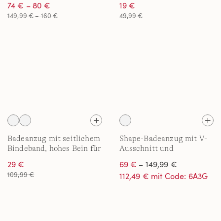
74 € – 80 €
19 €
Damen in Plus-Größe
149,99 € – 160 €
49,99 €
Badeanzug mit seitlichem
Shape-Badeanzug mit V-
Bindeband, hohes Bein für
Ausschnitt und
Damen in Plus-Größe
verstellbaren Trägern
29 €
69 €
– 149,99 €
SLENDER für Damen in
109,99 €
112,49 € mit Code: 6A3G
Plus-Größe