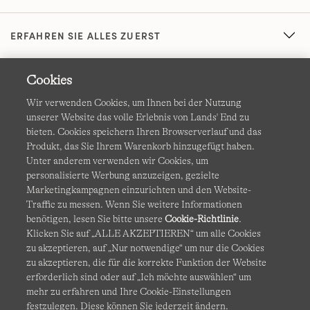
ERFAHREN SIE ALLES ZUERST
Cookies
Wir verwenden Cookies, um Ihnen bei der Nutzung
unserer Website das volle Erlebnis von Lands' End zu
bieten. Cookies speichern Ihren Browserverlauf und das
Produkt, das Sie Ihrem Warenkorb hinzugefügt haben.
AGB
Datenschutz & Sicherheit
Unter anderem verwenden wir Cookies, um
personalisierte Werbung anzuzeigen, gezielte
Cookies
-
Ich möchte auswählen
Barrierefreiheit
Marketingkampagnen einzurichten und den Website-
Traffic zu messen. Wenn Sie weitere Informationen
Site Map
Internationale Websites
benötigen, lesen Sie bitte unsere
Cookie-Richtlinie
.
Klicken Sie auf „ALLE AKZEPTIEREN“ um alle Cookies
zu akzeptieren, auf „Nur notwendige“ um nur die Cookies
Diese Website ist durch reCAPTCHA geschützt. Es gelten die
zu akzeptieren, die für die korrekte Funktion der Website
Datenschutzerklärung
und
Nutzungsbedingungen
von
erforderlich sind oder auf „Ich möchte auswählen“ um
Google.
mehr zu erfahren und Ihre Cookie-Einstellungen
festzulegen. Diese können Sie jederzeit ändern.