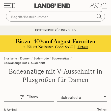
Direkt
Direkt
Direkt
zum
zur
zur
Inhalt
Navigation
Suche
KOSTENFREIE RÜCKSENDUNG
KOSTENLOSE LIEFERUNG AB 120€ | VERTRAUEN SEIT 1963
Bis zu -40% auf
August-Favoriten
+ 25% auf Neuheiten. Code: 6A3G |
Details
Startseite
Damen
Bademode
Badeanzüge
Badeanzüge mit V-Ausschnitt
Badeanzüge mit V-Ausschnitt in
Plusgrößen für Damen
Filtern
Sehen
8
Artikel