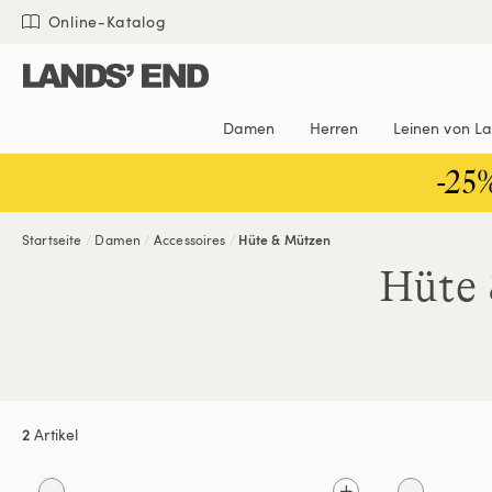
Direkt
Direkt
Direkt
Online-Katalog
zum
zur
zur
Inhalt
Navigation
Suche
Damen
Herren
Leinen von L
-25
Startseite
Damen
Accessoires
Hüte & Mützen
Hüte
2
Artikel