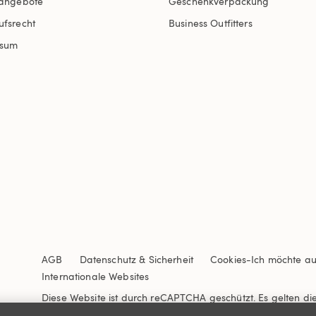
nangebote
Geschenkverpackung
ufsrecht
Business Outfitters
ssum
AGB
Datenschutz & Sicherheit
Cookies
-
Ich möchte a
Internationale Websites
Diese Website ist durch reCAPTCHA geschützt. Es gelten di
Nutzungsbedingungen
von Google.