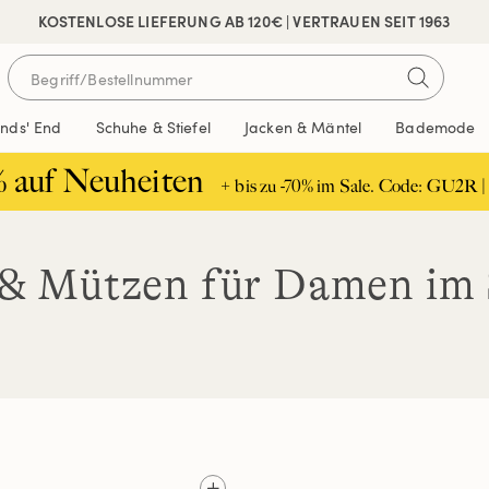
KOSTENLOSE LIEFERUNG AB 120€ | VERTRAUEN SEIT 1963
ands' End
Schuhe & Stiefel
Jacken & Mäntel
Bademode
% auf Neuheiten
+ bis zu -70% im Sale. Code: GU2R |
 & Mützen für Damen im