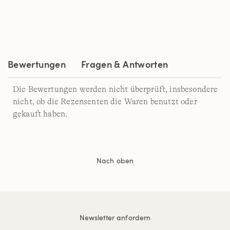
11
Reviews.
Link
auf
derselben
Seite.
Bewertungen
Fragen & Antworten
Die Bewertungen werden nicht überprüft, insbesondere
nicht, ob die Rezensenten die Waren benutzt oder
gekauft haben.
Nach oben
Newsletter anfordern