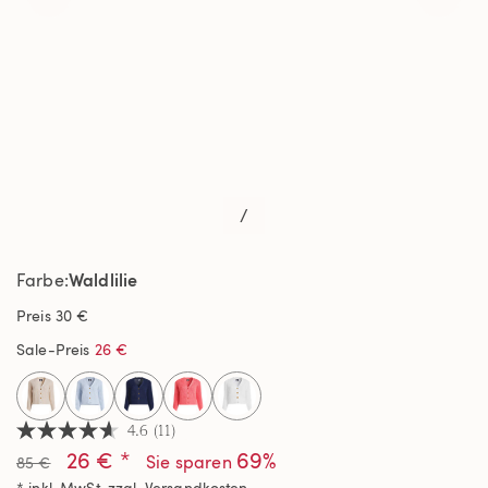
/
Waldlilie
Farbe
Preis
30 €
Sale-Preis
26 €
selected
4.6
(11)
4.6
26 € *
69%
von
Sie sparen
85 €
5
* inkl. MwSt. zzgl.
Versandkosten