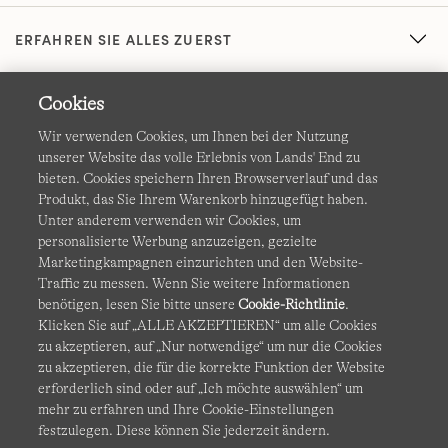
ERFAHREN SIE ALLES ZUERST
Cookies
Wir verwenden Cookies, um Ihnen bei der Nutzung
unserer Website das volle Erlebnis von Lands' End zu
bieten. Cookies speichern Ihren Browserverlauf und das
Produkt, das Sie Ihrem Warenkorb hinzugefügt haben.
AGB
Datenschutz & Sicherheit
Unter anderem verwenden wir Cookies, um
personalisierte Werbung anzuzeigen, gezielte
Cookies
-
Ich möchte auswählen
Barrierefreiheit
Marketingkampagnen einzurichten und den Website-
Traffic zu messen. Wenn Sie weitere Informationen
Site Map
Internationale Websites
benötigen, lesen Sie bitte unsere
Cookie-Richtlinie
.
Klicken Sie auf „ALLE AKZEPTIEREN“ um alle Cookies
zu akzeptieren, auf „Nur notwendige“ um nur die Cookies
Diese Website ist durch reCAPTCHA geschützt. Es gelten die
zu akzeptieren, die für die korrekte Funktion der Website
Datenschutzerklärung
und
Nutzungsbedingungen
von
erforderlich sind oder auf „Ich möchte auswählen“ um
Google.
mehr zu erfahren und Ihre Cookie-Einstellungen
festzulegen. Diese können Sie jederzeit ändern.