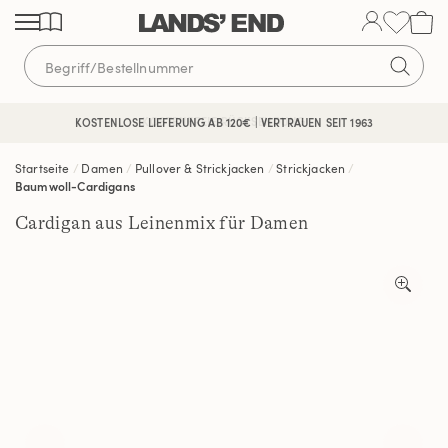
Direkt
Direkt
Direkt
zum
zur
zur
Inhalt
Navigation
Suche
KOSTENFREIE RÜCKSENDUNG
KOSTENLOSE LIEFERUNG AB 120€ | VERTRAUEN SEIT 1963
Startseite
Damen
Pullover & Strickjacken
Strickjacken
Baumwoll-Cardigans
Cardigan aus Leinenmix für Damen