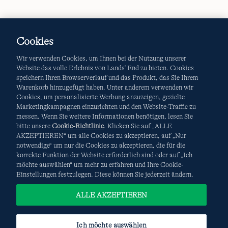
Cookies
Wir verwenden Cookies, um Ihnen bei der Nutzung unserer
Website das volle Erlebnis von Lands' End zu bieten. Cookies
speichern Ihren Browserverlauf und das Produkt, das Sie Ihrem
Warenkorb hinzugefügt haben. Unter anderem verwenden wir
Cookies, um personalisierte Werbung anzuzeigen, gezielte
Marketingkampagnen einzurichten und den Website-Traffic zu
messen. Wenn Sie weitere Informationen benötigen, lesen Sie
bitte unsere
Cookie-Richtlinie
. Klicken Sie auf „ALLE
AKZEPTIEREN“ um alle Cookies zu akzeptieren, auf „Nur
notwendige“ um nur die Cookies zu akzeptieren, die für die
korrekte Funktion der Website erforderlich sind oder auf „Ich
möchte auswählen“ um mehr zu erfahren und Ihre Cookie-
Einstellungen festzulegen. Diese können Sie jederzeit ändern.
ALLE AKZEPTIEREN
Ich möchte auswählen