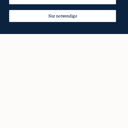
Nur notwendige
Nach oben
Newsletter anfordern
Der Newsletter informiert Sie über neue Produkte, besondere Aktionen
und exklusive Angebote.
SENDEN