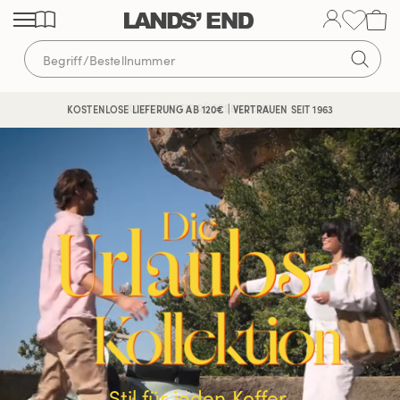
Direkt
Direkt
Direkt
zum
zur
zur
Inhalt
Navigation
Suche
KOSTENLOSE LIEFERUNG AB 120€ | VERTRAUEN SEIT 1963
Stil für jeden Koffer.