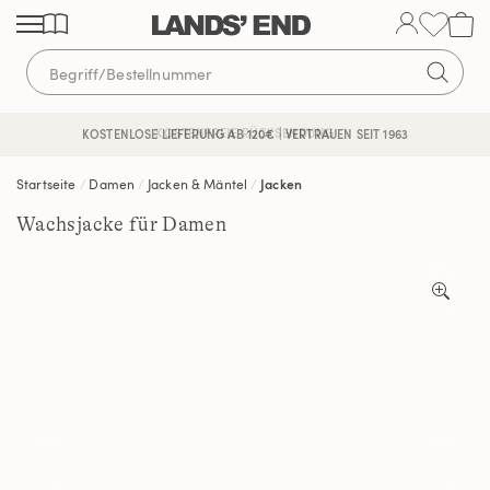
Direkt
Direkt
Direkt
zum
zur
zur
Inhalt
Navigation
Suche
KOSTENFREIE RÜCKSENDUNG
KOSTENLOSE LIEFERUNG AB 120€ | VERTRAUEN SEIT 1963
Startseite
Damen
Jacken & Mäntel
Jacken
Wachsjacke für Damen