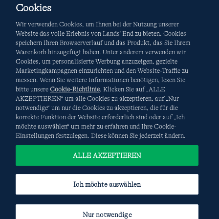
Cookies
Wir verwenden Cookies, um Ihnen bei der Nutzung unserer
Website das volle Erlebnis von Lands' End zu bieten. Cookies
speichern Ihren Browserverlauf und das Produkt, das Sie Ihrem
Warenkorb hinzugefügt haben. Unter anderem verwenden wir
AGB
Datenschutz & Sicherheit
Cookies, um personalisierte Werbung anzuzeigen, gezielte
Marketingkampagnen einzurichten und den Website-Traffic zu
Cookies
-
Ich möchte auswählen
Site Map
messen. Wenn Sie weitere Informationen benötigen, lesen Sie
bitte unsere
Cookie-Richtlinie
. Klicken Sie auf „ALLE
Internationale Websites
AKZEPTIEREN“ um alle Cookies zu akzeptieren, auf „Nur
notwendige“ um nur die Cookies zu akzeptieren, die für die
korrekte Funktion der Website erforderlich sind oder auf „Ich
Diese Website ist durch reCAPTCHA geschützt. Es gelten die
möchte auswählen“ um mehr zu erfahren und Ihre Cookie-
Datenschutzerklärung
und
Nutzungsbedingungen
von
Einstellungen festzulegen. Diese können Sie jederzeit ändern.
Google.
ALLE AKZEPTIEREN
Ich möchte auswählen
Nur notwendige