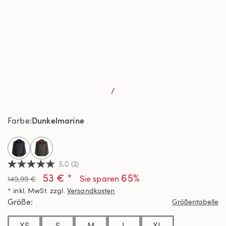
/
Dunkelmarine
Farbe
selected
5.0
(2)
5.0
53 € *
65%
von
Sie sparen
149,99 €
5
* inkl. MwSt. zzgl.
Versandkosten
Sternen,
Durchschnittswert
Größe
Größentabelle
der
Bewertung.
Read
XS
S
M
L
XL