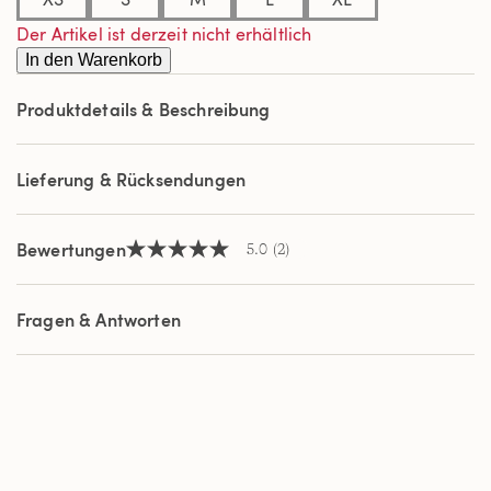
2
Reviews.
Der Artikel ist derzeit nicht erhältlich
Link
In den Warenkorb
auf
derselben
Seite.
Produktdetails & Beschreibung
Lieferung & Rücksendungen
Bewertungen
5.0
(2)
5.0
von
5
Sternen,
Fragen & Antworten
Durchschnittswert
der
Bewertung.
Read
2
Reviews.
Link
auf
derselben
Seite.