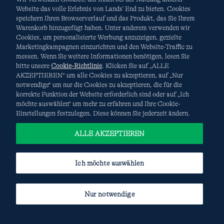
Website das volle Erlebnis von Lands' End zu bieten. Cookies
speichern Ihren Browserverlauf und das Produkt, das Sie Ihrem
Warenkorb hinzugefügt haben. Unter anderem verwenden wir
AGB
Datenschutz & Sicherheit
Cookies, um personalisierte Werbung anzuzeigen, gezielte
Marketingkampagnen einzurichten und den Website-Traffic zu
Cookies
-
Ich möchte auswählen
Site Map
messen. Wenn Sie weitere Informationen benötigen, lesen Sie
bitte unsere
Cookie-Richtlinie
. Klicken Sie auf „ALLE
Internationale Websites
AKZEPTIEREN“ um alle Cookies zu akzeptieren, auf „Nur
notwendige“ um nur die Cookies zu akzeptieren, die für die
korrekte Funktion der Website erforderlich sind oder auf „Ich
Diese Website ist durch reCAPTCHA geschützt. Es gelten die
möchte auswählen“ um mehr zu erfahren und Ihre Cookie-
Datenschutzerklärung
und
Nutzungsbedingungen
von
Einstellungen festzulegen. Diese können Sie jederzeit ändern.
Google.
ALLE AKZEPTIEREN
Ich möchte auswählen
Nur notwendige
© COPYRIGHT
LANDS' END EUROPE