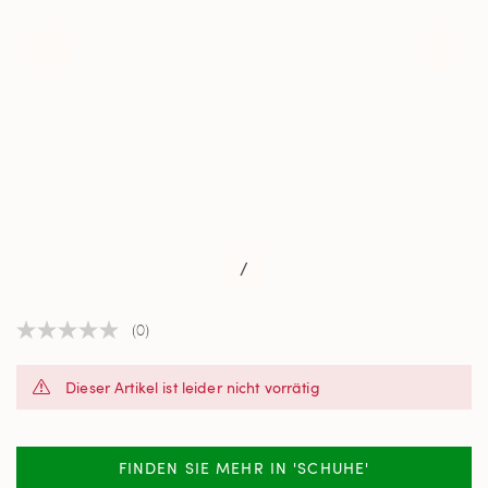
/
(0)
Kein
Beurteilungswert
Link
Dieser Artikel ist leider nicht vorrätig
auf
derselben
Seite.
FINDEN SIE MEHR IN 'SCHUHE'