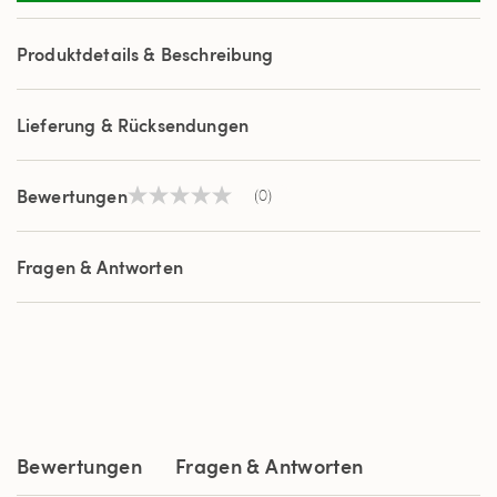
Produktdetails & Beschreibung
Lieferung & Rücksendungen
Bewertungen
(0)
Kein
Beurteilungswert
Link
auf
Fragen & Antworten
derselben
Seite.
Bewertungen
Fragen & Antworten