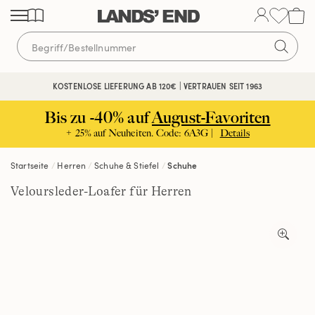
Direkt
Direkt
Direkt
zum
zur
zur
Inhalt
Navigation
Suche
KOSTENLOSE LIEFERUNG AB 120€ | VERTRAUEN SEIT 1963
Bis zu -40% auf
August-Favoriten
+ 25% auf Neuheiten. Code: 6A3G |
Details
Startseite
Herren
Schuhe & Stiefel
Schuhe
Veloursleder-Loafer für Herren