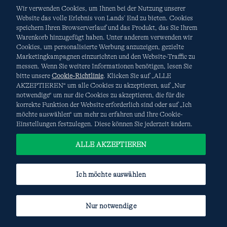
Wir verwenden Cookies, um Ihnen bei der Nutzung unserer
Website das volle Erlebnis von Lands' End zu bieten. Cookies
speichern Ihren Browserverlauf und das Produkt, das Sie Ihrem
Warenkorb hinzugefügt haben. Unter anderem verwenden wir
AGB
Datenschutz & Sicherheit
Cookies, um personalisierte Werbung anzuzeigen, gezielte
Marketingkampagnen einzurichten und den Website-Traffic zu
Cookies
-
Ich möchte auswählen
Site Map
messen. Wenn Sie weitere Informationen benötigen, lesen Sie
bitte unsere
Cookie-Richtlinie
. Klicken Sie auf „ALLE
Internationale Websites
AKZEPTIEREN“ um alle Cookies zu akzeptieren, auf „Nur
notwendige“ um nur die Cookies zu akzeptieren, die für die
korrekte Funktion der Website erforderlich sind oder auf „Ich
Diese Website ist durch reCAPTCHA geschützt. Es gelten die
möchte auswählen“ um mehr zu erfahren und Ihre Cookie-
Datenschutzerklärung
und
Nutzungsbedingungen
von
Einstellungen festzulegen. Diese können Sie jederzeit ändern.
Google.
ALLE AKZEPTIEREN
Ich möchte auswählen
Nur notwendige
© COPYRIGHT
LANDS' END EUROPE