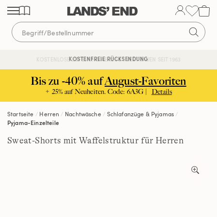
Direkt
Direkt
Direkt
zum
zur
zur
Inhalt
Navigation
Suche
KOSTENFREIE RÜCKSENDUNG
KOSTENLOSE LIEFERUNG AB 120€ | VERTRAUEN SEIT 1963
Bis zu -40% auf
August-Favoriten
+ 25% auf Neuheiten. Code: 6A3G |
Details
Startseite
Herren
Nachtwäsche
Schlafanzüge & Pyjamas
Pyjama-Einzelteile
Sweat-Shorts mit Waffelstruktur für Herren