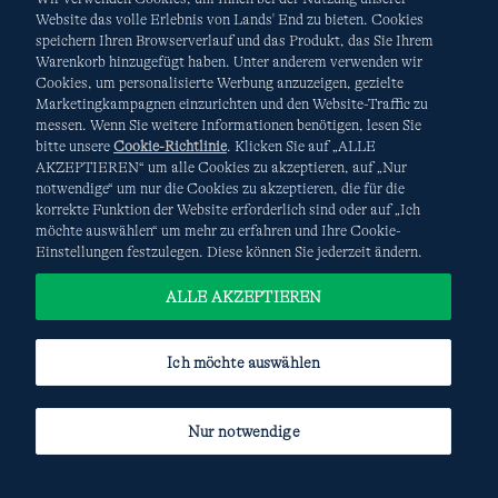
Website das volle Erlebnis von Lands' End zu bieten. Cookies
speichern Ihren Browserverlauf und das Produkt, das Sie Ihrem
Warenkorb hinzugefügt haben. Unter anderem verwenden wir
AGB
Datenschutz & Sicherheit
Cookies, um personalisierte Werbung anzuzeigen, gezielte
Marketingkampagnen einzurichten und den Website-Traffic zu
Cookies
-
Ich möchte auswählen
Site Map
messen. Wenn Sie weitere Informationen benötigen, lesen Sie
bitte unsere
Cookie-Richtlinie
. Klicken Sie auf „ALLE
Internationale Websites
AKZEPTIEREN“ um alle Cookies zu akzeptieren, auf „Nur
notwendige“ um nur die Cookies zu akzeptieren, die für die
korrekte Funktion der Website erforderlich sind oder auf „Ich
Diese Website ist durch reCAPTCHA geschützt. Es gelten die
möchte auswählen“ um mehr zu erfahren und Ihre Cookie-
Datenschutzerklärung
und
Nutzungsbedingungen
von
Einstellungen festzulegen. Diese können Sie jederzeit ändern.
Google.
ALLE AKZEPTIEREN
Ich möchte auswählen
Nur notwendige
© COPYRIGHT
LANDS' END EUROPE