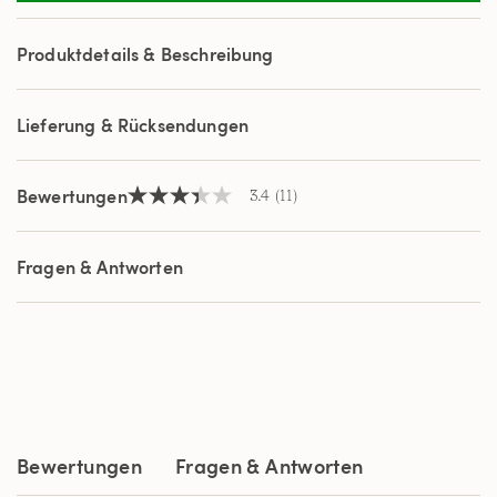
Reviews.
Link
auf
Produktdetails & Beschreibung
derselben
Seite.
Lieferung & Rücksendungen
Bewertungen
3.4
(11)
3.4
von
5
Sternen,
Fragen & Antworten
Durchschnittswert
der
Bewertung.
Read
11
Reviews.
Link
auf
derselben
Seite.
Bewertungen
Fragen & Antworten