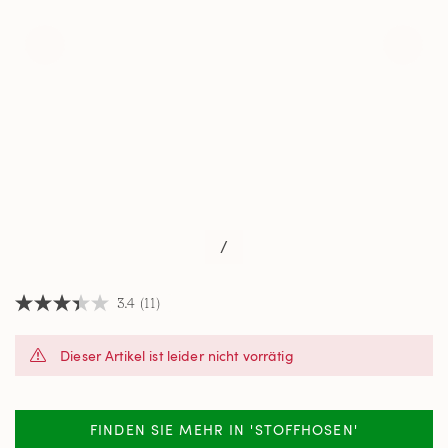
/
3.4
(11)
3.4
von
5
Dieser Artikel ist leider nicht vorrätig
Sternen,
Durchschnittswert
der
Bewertung.
Read
FINDEN SIE MEHR IN 'STOFFHOSEN'
11