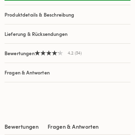
Reviews.
Link
auf
Produktdetails & Beschreibung
derselben
Seite.
Lieferung & Rücksendungen
Bewertungen
4.2
(34)
4.2
von
5
Sternen,
Fragen & Antworten
Durchschnittswert
der
Bewertung.
Read
34
Reviews.
Link
auf
derselben
Seite.
Bewertungen
Fragen & Antworten