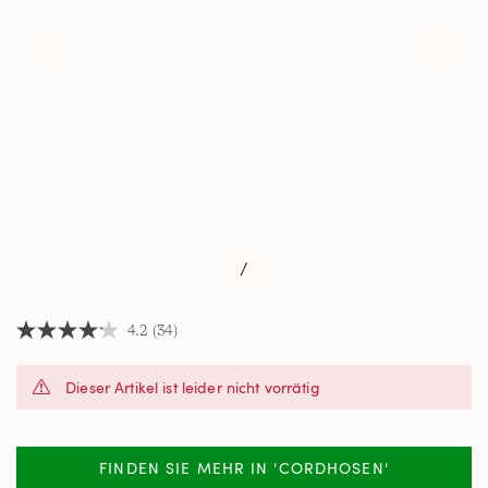
/
4.2
(34)
4.2
von
5
Dieser Artikel ist leider nicht vorrätig
Sternen,
Durchschnittswert
der
Bewertung.
Read
FINDEN SIE MEHR IN 'CORDHOSEN'
34