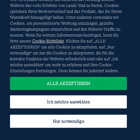
Website das volle Erlebnis von Lands' End zu bieten. Cookies
speichern Ihren Browserverlauf und das Produkt, das Sie Ihrem
Warenkorb hinzugefügt haben. Unter anderem verwenden wir
AGB
Datenschutz & Sicherheit
Cookies, um personalisierte Werbung anzuzeigen, gezielte
Marketingkampagnen einzurichten und den Website-Traffic zu
Cookies
-
Ich möchte auswählen
Site Map
messen. Wenn Sie weitere Informationen benötigen, lesen Sie
bitte unsere
Cookie-Richtlinie
. Klicken Sie auf „ALLE
Internationale Websites
AKZEPTIEREN“ um alle Cookies zu akzeptieren, auf „Nur
notwendige“ um nur die Cookies zu akzeptieren, die für die
korrekte Funktion der Website erforderlich sind oder auf „Ich
Diese Website ist durch reCAPTCHA geschützt. Es gelten die
möchte auswählen“ um mehr zu erfahren und Ihre Cookie-
Datenschutzerklärung
und
Nutzungsbedingungen
von
Einstellungen festzulegen. Diese können Sie jederzeit ändern.
Google.
ALLE AKZEPTIEREN
Ich möchte auswählen
Nur notwendige
© COPYRIGHT
LANDS' END EUROPE