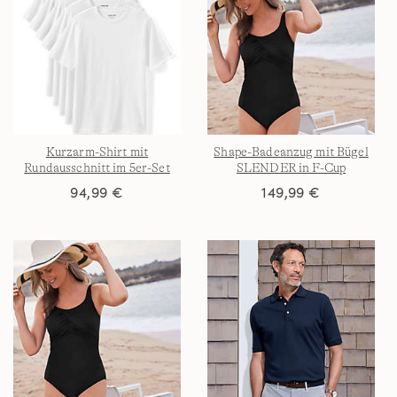
Kurzarm-Shirt mit
Shape-Badeanzug mit Bügel
Rundausschnitt im 5er-Set
SLENDER in F-Cup
für Herren
94,99 €
149,99 €