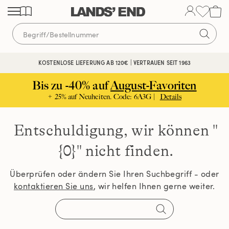
Direkt
Direkt
Direkt
zum
zur
zur
Inhalt
Navigation
Suche
KOSTENLOSE LIEFERUNG AB 120€ | VERTRAUEN SEIT 1963
Bis zu -40% auf
August-Favoriten
+ 25% auf Neuheiten. Code: 6A3G |
Details
Entschuldigung, wir können
"
{0}" nicht finden.
Überprüfen oder ändern Sie Ihren Suchbegriff - oder
kontaktieren Sie uns
, wir helfen Ihnen gerne weiter.