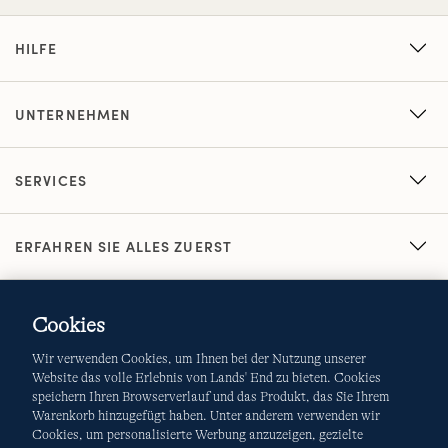
HILFE
UNTERNEHMEN
SERVICES
ERFAHREN SIE ALLES ZUERST
Cookies
Wir verwenden Cookies, um Ihnen bei der Nutzung unserer
Website das volle Erlebnis von Lands' End zu bieten. Cookies
speichern Ihren Browserverlauf und das Produkt, das Sie Ihrem
Warenkorb hinzugefügt haben. Unter anderem verwenden wir
AGB
Datenschutz & Sicherheit
Cookies, um personalisierte Werbung anzuzeigen, gezielte