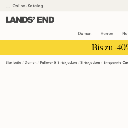
Direkt
Direkt
Direkt

Online-Katalog
zum
zur
zur
Inhalt
Navigation
Suche
Damen
Herren
Ne
Bis zu -40
Startseite
Damen
Pullover & Strickjacken
Strickjacken
Entspannte Ca