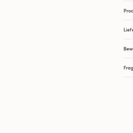
Prod
Lie
Bew
Fra