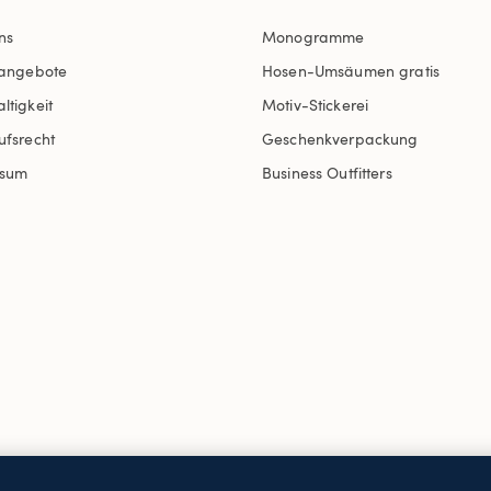
ns
Monogramme
nangebote
Hosen-Umsäumen gratis
ltigkeit
Motiv-Stickerei
ufsrecht
Geschenkverpackung
ssum
Business Outfitters
AGB
Datenschutz & Sicherheit
Cookies
-
Ich möchte a