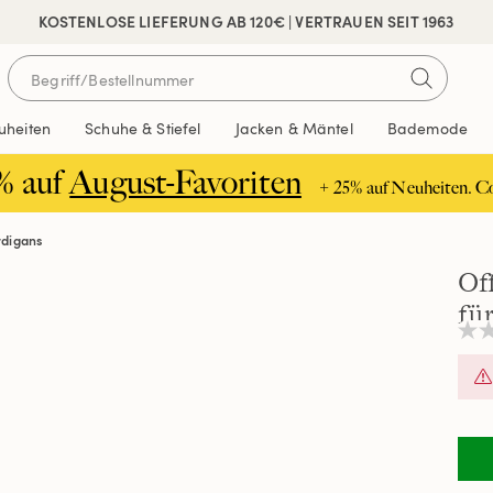
 SICHER BEZAHLEN
KOSTENLOSE LIEFERUNG AB 120€ | VERTRAUEN SEIT 1963
uheiten
Schuhe & Stiefel
Jacken & Mäntel
Bademode
% auf
August-Favoriten
+ 25% auf Neuheiten. C
rdigans
Of
fü
Kei
Beur
Link
auf
ders
Seit