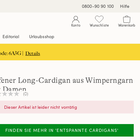
0800-90 90 100
Hilfe
Konto
Wunschliste
Warenkorb
Editorial
Urlaubsshop
ode: 6A3G |
Details
fener Long-Cardigan aus Wimperngarn
r Damen
(0)
n
teilungswert
Dieser Artikel ist leider nicht vorrätig
elben
e.
FINDEN SIE MEHR IN 'ENTSPANNTE CARDIGANS'