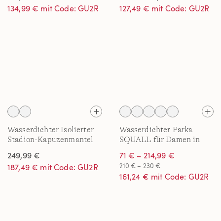
in Plus-Größe
134,99 € mit Code: GU2R
127,49 € mit Code: GU2R
Wasserdichter Isolierter
Wasserdichter Parka
Stadion-Kapuzenmantel
SQUALL für Damen in
Squall für Damen in Plus-
Plus-Größe
249,99 €
71 € – 214,99 €
Größe
210 € – 230 €
187,49 € mit Code: GU2R
161,24 € mit Code: GU2R