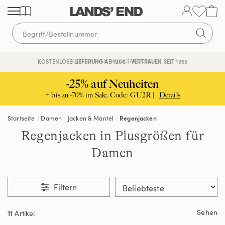
Direkt
Direkt
Direkt
zum
zur
zur
Inhalt
Navigation
Suche
KOSTENFREIE RÜCKSENDUNG
KOSTENLOSE LIEFERUNG AB 120€ | VERTRAUEN SEIT 1963
-25% auf Neuheiten
+ bis zu -70% im Sale. Code: GU2R |
Details
Startseite
Damen
Jacken & Mäntel
Regenjacken
Regenjacken in Plusgrößen für
Damen
Filtern
Sehen
11
Artikel