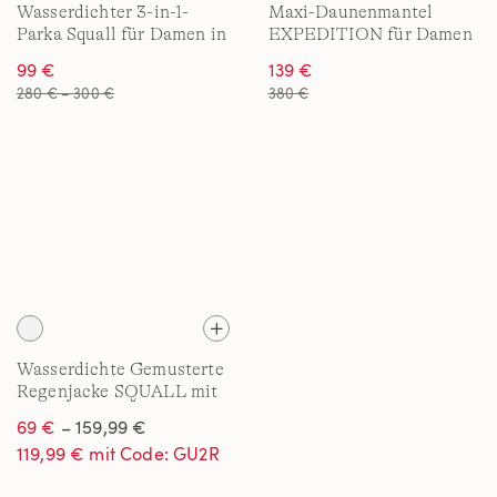
Wasserdichter 3-in-1-
Maxi-Daunenmantel
Parka Squall für Damen in
EXPEDITION für Damen
Plus-Größe
in Plus-Größe
99 €
139 €
280 € – 300 €
380 €
Wasserdichte Gemusterte
Regenjacke SQUALL mit
Packfach für Damen in
69 €
– 159,99 €
Plus-Größe
119,99 € mit Code: GU2R