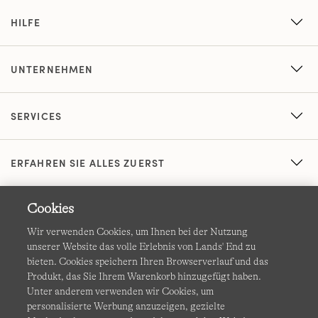
HILFE
UNTERNEHMEN
SERVICES
ERFAHREN SIE ALLES ZUERST
Cookies
Wir verwenden Cookies, um Ihnen bei der Nutzung
unserer Website das volle Erlebnis von Lands' End zu
bieten. Cookies speichern Ihren Browserverlauf und das
Produkt, das Sie Ihrem Warenkorb hinzugefügt haben.
AGB
Datenschutz & Sicherheit
Unter anderem verwenden wir Cookies, um
personalisierte Werbung anzuzeigen, gezielte
Cookies
-
Ich möchte auswählen
Barrierefreiheit