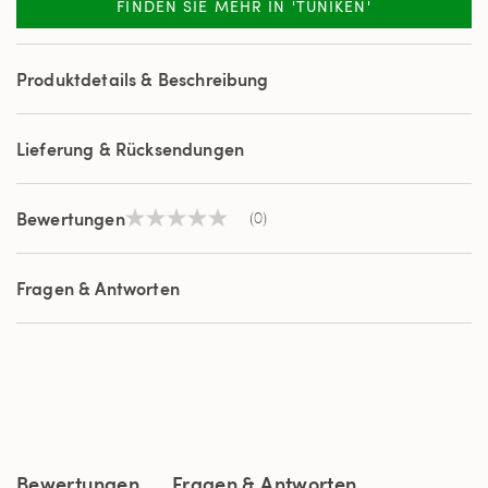
FINDEN SIE MEHR IN 'TUNIKEN'
Produktdetails & Beschreibung
Lieferung & Rücksendungen
Bewertungen
(0)
Kein
Beurteilungswert
Link
auf
Fragen & Antworten
derselben
Seite.
Bewertungen
Fragen & Antworten