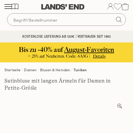
Direkt
Direkt
Direkt
zum
zur
zur
Inhalt
Navigation
Suche
KOSTENLOSE LIEFERUNG AB 120€ | VERTRAUEN SEIT 1963
Bis zu -40% auf
August-Favoriten
+ 25% auf Neuheiten. Code: 6A3G |
Details
Startseite
Damen
Blusen & Hemden
Tuniken
Satinbluse mit langen Ärmeln für Damen in
Petite-Größe