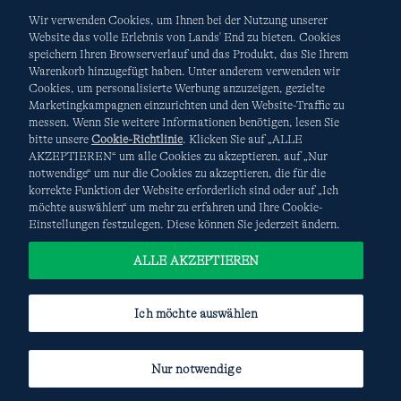
Wir verwenden Cookies, um Ihnen bei der Nutzung unserer
Website das volle Erlebnis von Lands' End zu bieten. Cookies
speichern Ihren Browserverlauf und das Produkt, das Sie Ihrem
Warenkorb hinzugefügt haben. Unter anderem verwenden wir
AGB
Datenschutz & Sicherheit
Cookies, um personalisierte Werbung anzuzeigen, gezielte
Marketingkampagnen einzurichten und den Website-Traffic zu
Cookies
-
Ich möchte auswählen
Site Map
messen. Wenn Sie weitere Informationen benötigen, lesen Sie
bitte unsere
Cookie-Richtlinie
. Klicken Sie auf „ALLE
Internationale Websites
AKZEPTIEREN“ um alle Cookies zu akzeptieren, auf „Nur
notwendige“ um nur die Cookies zu akzeptieren, die für die
korrekte Funktion der Website erforderlich sind oder auf „Ich
Diese Website ist durch reCAPTCHA geschützt. Es gelten die
möchte auswählen“ um mehr zu erfahren und Ihre Cookie-
Datenschutzerklärung
und
Nutzungsbedingungen
von
Einstellungen festzulegen. Diese können Sie jederzeit ändern.
Google.
ALLE AKZEPTIEREN
Ich möchte auswählen
Nur notwendige