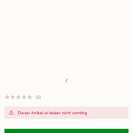
/
(0)
Kein
Beurteilungswert
Link
Dieser Artikel ist leider nicht vorrätig
auf
derselben
Seite.