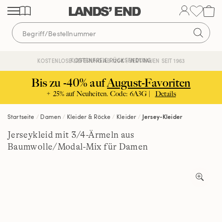
Direkt
Direkt
Direkt
zum
zur
zur
Inhalt
Navigation
Suche
KOSTENFREIE RÜCKSENDUNG
KOSTENLOSE LIEFERUNG AB 120€ | VERTRAUEN SEIT 1963
Bis zu -40% auf
August-Favoriten
+ 25% auf Neuheiten. Code: 6A3G |
Details
Startseite
Damen
Kleider & Röcke
Kleider
Jersey-Kleider
Jerseykleid mit 3/4-Ärmeln aus
Baumwolle/Modal-Mix für Damen