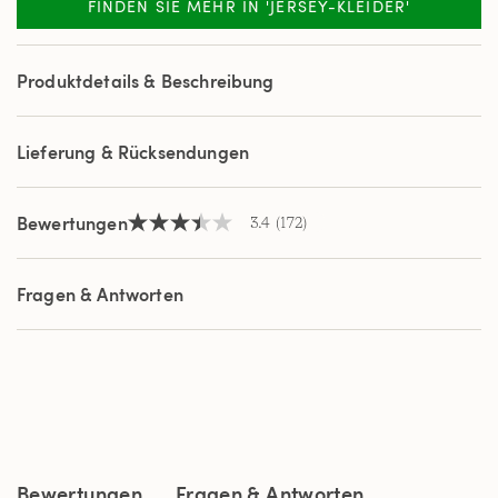
FINDEN SIE MEHR IN 'JERSEY-KLEIDER'
172
Reviews.
Link
auf
Produktdetails & Beschreibung
derselben
Seite.
Lieferung & Rücksendungen
Bewertungen
3.4
(172)
3.4
von
5
Sternen,
Fragen & Antworten
Durchschnittswert
der
Bewertung.
Read
172
Reviews.
Link
auf
derselben
Seite.
Bewertungen
Fragen & Antworten