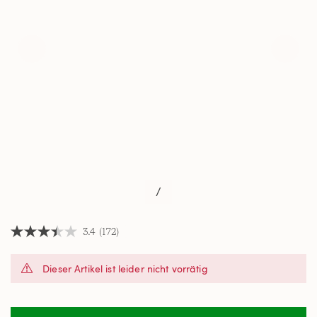
/
3.4
(172)
3.4
von
5
Dieser Artikel ist leider nicht vorrätig
Sternen,
Durchschnittswert
der
Bewertung.
Read