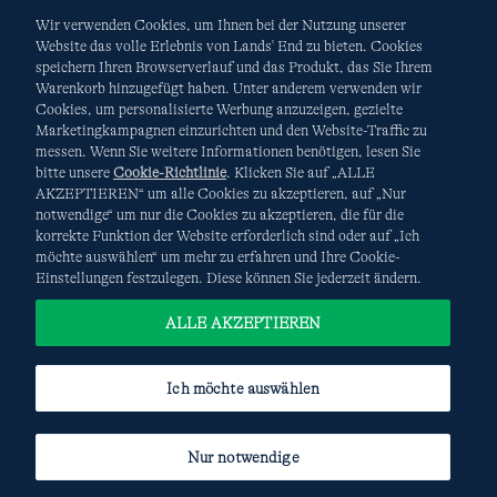
Wir verwenden Cookies, um Ihnen bei der Nutzung unserer
Website das volle Erlebnis von Lands' End zu bieten. Cookies
speichern Ihren Browserverlauf und das Produkt, das Sie Ihrem
Warenkorb hinzugefügt haben. Unter anderem verwenden wir
AGB
Datenschutz & Sicherheit
Cookies, um personalisierte Werbung anzuzeigen, gezielte
Marketingkampagnen einzurichten und den Website-Traffic zu
Cookies
-
Ich möchte auswählen
Site Map
messen. Wenn Sie weitere Informationen benötigen, lesen Sie
bitte unsere
Cookie-Richtlinie
. Klicken Sie auf „ALLE
Internationale Websites
AKZEPTIEREN“ um alle Cookies zu akzeptieren, auf „Nur
notwendige“ um nur die Cookies zu akzeptieren, die für die
korrekte Funktion der Website erforderlich sind oder auf „Ich
Diese Website ist durch reCAPTCHA geschützt. Es gelten die
möchte auswählen“ um mehr zu erfahren und Ihre Cookie-
Datenschutzerklärung
und
Nutzungsbedingungen
von
Einstellungen festzulegen. Diese können Sie jederzeit ändern.
Google.
ALLE AKZEPTIEREN
Ich möchte auswählen
Nur notwendige