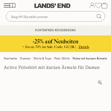
Direkt
Direkt
Direkt
zum
zur
zur
Inhalt
Navigation
Suche
KOSTENFREIE RÜCKSENDUNG
KOSTENLOSE LIEFERUNG AB 120€ | VERTRAUEN SEIT 1963
-25% auf Neuheiten
+ bis zu -70% im Sale. Code: GU2R |
Details
Startseite
Damen
Shirts & Tops
Polo-Shirts
Polos mit kurzen Ärmeln
Active Poloshirt mit kurzen Ärmeln für Damen