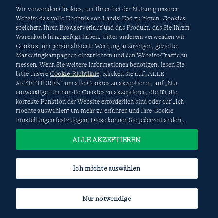
Wir verwenden Cookies, um Ihnen bei der Nutzung unserer
Website das volle Erlebnis von Lands' End zu bieten. Cookies
speichern Ihren Browserverlauf und das Produkt, das Sie Ihrem
Warenkorb hinzugefügt haben. Unter anderem verwenden wir
AGB
Datenschutz & Sicherheit
Cookies, um personalisierte Werbung anzuzeigen, gezielte
Marketingkampagnen einzurichten und den Website-Traffic zu
Cookies
-
Ich möchte auswählen
Site Map
messen. Wenn Sie weitere Informationen benötigen, lesen Sie
bitte unsere
Cookie-Richtlinie
. Klicken Sie auf „ALLE
Internationale Websites
AKZEPTIEREN“ um alle Cookies zu akzeptieren, auf „Nur
notwendige“ um nur die Cookies zu akzeptieren, die für die
korrekte Funktion der Website erforderlich sind oder auf „Ich
Diese Website ist durch reCAPTCHA geschützt. Es gelten die
möchte auswählen“ um mehr zu erfahren und Ihre Cookie-
Datenschutzerklärung
und
Nutzungsbedingungen
von
Einstellungen festzulegen. Diese können Sie jederzeit ändern.
Google.
ALLE AKZEPTIEREN
Ich möchte auswählen
Nur notwendige
© COPYRIGHT
LANDS' END EUROPE