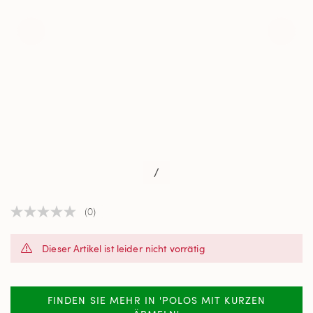
/
(0)
Kein
Beurteilungswert
Link
Dieser Artikel ist leider nicht vorrätig
auf
derselben
Seite.
FINDEN SIE MEHR IN 'POLOS MIT KURZEN