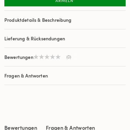
ÄRMELN'
Produktdetails & Beschreibung
Lieferung & Rücksendungen
Bewertungen
(0)
Kein
Beurteilungswert
Link
auf
Fragen & Antworten
derselben
Seite.
Bewertungen
Fragen & Antworten