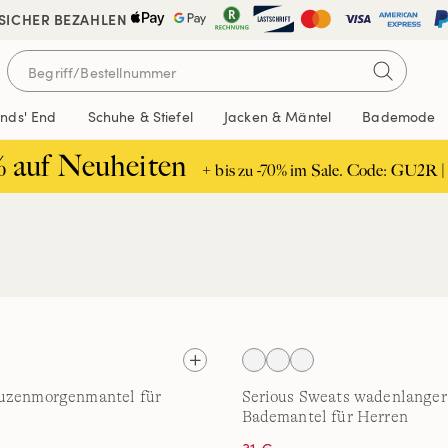
 SICHER BEZAHLEN
ands' End
Schuhe & Stiefel
Jacken & Mäntel
Bademode
% auf Neuheiten
+ bis zu -70% im Sale. Code: GU2R |
uzenmorgenmantel für
Serious Sweats wadenlanger
Bademantel für Herren