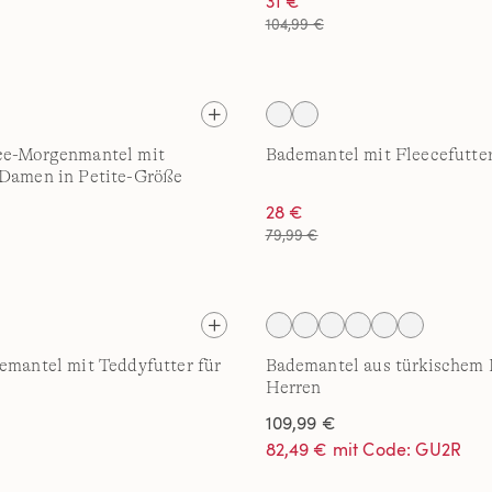
31 €
104,99 €
ce-Morgenmantel mit
Bademantel mit Fleecefutte
 Damen in Petite-Größe
28 €
79,99 €
emantel mit Teddyfutter für
Bademantel aus türkischem F
Herren
109,99 €
82,49 € mit Code: GU2R