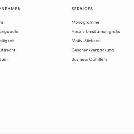
RNEHMEN
SERVICES
ns
Monogramme
nangebote
Hosen-Umsäumen gratis
ltigkeit
Motiv-Stickerei
ufsrecht
Geschenkverpackung
ssum
Business Outfitters