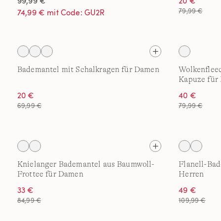
99,99 €
20 €
79,99 €
74,99 € mit Code: GU2R
Bademantel mit Schalkragen für Damen
Wolkenflee
Kapuze für
20 €
40 €
69,99 €
79,99 €
Knielanger Bademantel aus Baumwoll-
Flanell-Bad
Frottee für Damen
Herren
33 €
49 €
84,99 €
109,99 €