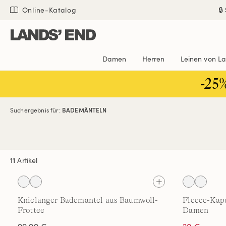
Direkt
Direkt
Direkt

Online-Katalog
zum
zur
zur
Inhalt
Navigation
Suche
Damen
Herren
Leinen von L
-25
Suchergebnis für:
BADEMÄNTELN
11
Artikel
Knielanger Bademantel aus Baumwoll-
Fleece-Kap
Frottee
Damen